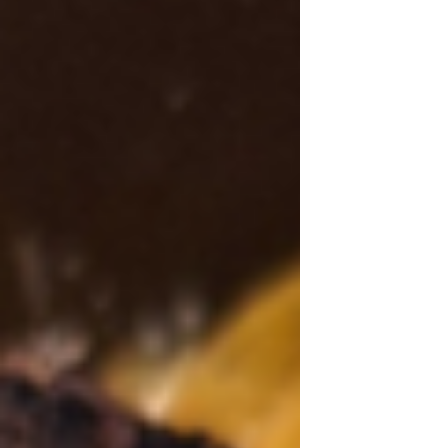
store skæres de over. Fremgangsmåde Smelt
smør i en lille gryde ved lav varme. Tag gryden
af varmen og rør halvdelen af den hvide
chokolade i. Pisk æg og sukker, til det er luftigt
og skummende, og vend det i den smeltede
smør- og chokoladeblanding. B