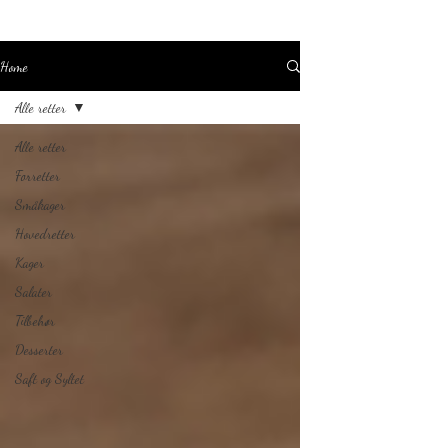
Home
Alle retter
Alle retter
Forretter
Småkager
Hovedretter
Kager
Salater
Tilbehør
Desserter
Saft og Syltet