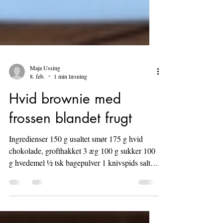
Maja Ussing
8. feb.
1 min læsning
Hvid brownie med
frossen blandet frugt
Ingredienser 150 g usaltet smør 175 g hvid
chokolade, grofthakket 3 æg 100 g sukker 100
g hvedemel ½ tsk bagepulver 1 knivspids salt
150 g frossen blandet frugt fx. Solbær,
hindbær, brombær og ribs. Hvis bærrene er