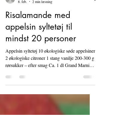
Maja Ussing
8. feb.
2 min læsning
Risalamande med
appelsin syltetøj til
mindst 20 personer
Appelsin syltetøj 10 økologiske søde appelsiner
2 økologiske citroner 1 stang vanilje 200-300 g
rørsukker – efter smag Ca. 1 dl Grand Marnier
/ Cointreau må ikke koge med Evt. Rød
Melatin Tilberedning: Riv skallen af 2
appelsiner og 2 citroner. Skær skallen af alle
appelsiner og citroner, så der ikke er noget af