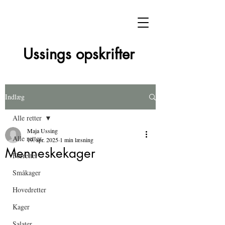
Ussings opskrifter
Indlæg
Alle retter
Maja Ussing
Alle retter
19. apr. 2025
1 min læsning
Menneskekager
Forretter
Småkager
Hovedretter
Kager
Salater