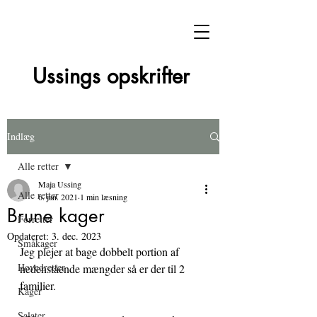
Ussings opskrifter
Indlæg
Alle retter
Maja Ussing
Alle retter
6. jan. 2021
1 min læsning
Brune kager
Forretter
Opdateret:
3. dec. 2023
Småkager
Jeg plejer at bage dobbelt portion af 
Hovedretter
nedenstående mængder så er der til 2 
familier.
Kager
Salater