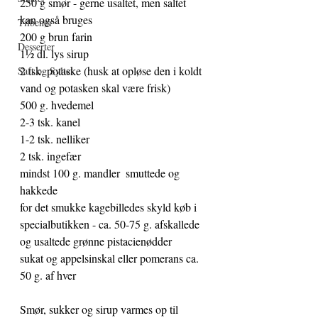
250 g smør - gerne usaltet, men saltet 
kan også bruges
Tilbehør
200 g brun farin
Desserter
1½ dl. lys sirup
2 tsk. potaske (husk at opløse den i koldt 
Saft og Syltet
vand og potasken skal være frisk)
500 g. hvedemel 
2-3 tsk. kanel
1-2 tsk. nelliker
2 tsk. ingefær
mindst 100 g. mandler  smuttede og 
hakkede 
for det smukke kagebilledes skyld køb i 
specialbutikken - ca. 50-75 g. afskallede 
og usaltede grønne pistacienødder
sukat og appelsinskal eller pomerans ca. 
50 g. af hver
Smør, sukker og sirup varmes op til 