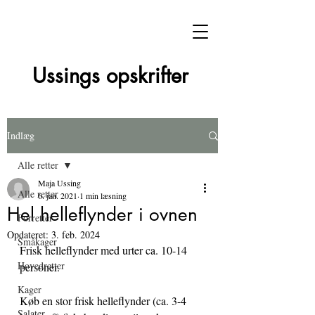
Ussings opskrifter
Indlæg
Alle retter
Maja Ussing
Alle retter
6. jan. 2021
1 min læsning
Hel helleflynder i ovnen
Forretter
Opdateret:
3. feb. 2024
Småkager
Frisk helleflynder med urter ca. 10-14 
Hovedretter
personer.
Kager
Køb en stor frisk helleflynder (ca. 3-4 
Salater