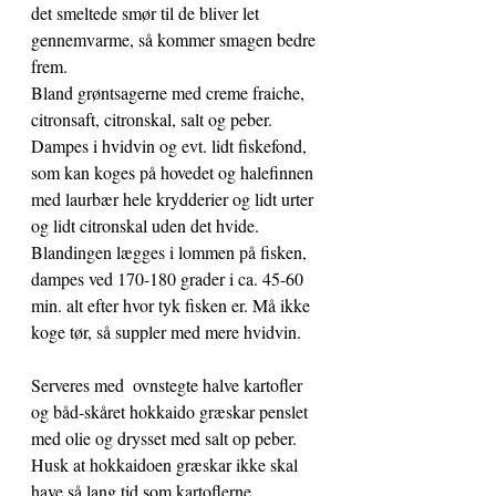
det smeltede smør til de bliver let 
gennemvarme, så kommer smagen bedre 
frem. 
Bland grøntsagerne med creme fraiche, 
citronsaft, citronskal, salt og peber.
Dampes i hvidvin og evt. lidt fiskefond, 
som kan koges på hovedet og halefinnen 
med laurbær hele krydderier og lidt urter 
og lidt citronskal uden det hvide. 
Blandingen lægges i lommen på fisken, 
dampes ved 170-180 grader i ca. 45-60 
min. alt efter hvor tyk fisken er. Må ikke 
koge tør, så suppler med mere hvidvin.
Serveres med  ovnstegte halve kartofler 
og båd-skåret hokkaido græskar penslet 
med olie og drysset med salt op peber. 
Husk at hokkaidoen græskar ikke skal 
have så lang tid som kartoflerne. 