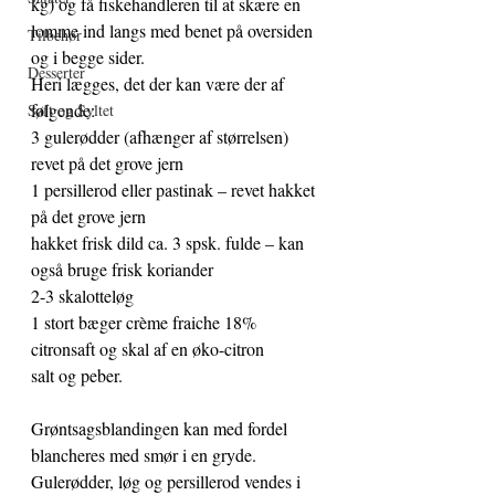
kg) og få fiskehandleren til at skære en 
lomme ind langs med benet på oversiden 
Tilbehør
og i begge sider.
Desserter
Heri lægges, det der kan være der af 
følgende:
Saft og Syltet
3 gulerødder (afhænger af størrelsen) 
revet på det grove jern  
1 persillerod eller pastinak – revet hakket 
på det grove jern
hakket frisk dild ca. 3 spsk. fulde – kan 
også bruge frisk koriander
2-3 skalotteløg 
1 stort bæger crème fraiche 18%
citronsaft og skal af en øko-citron
salt og peber.
Grøntsagsblandingen kan med fordel 
blancheres med smør i en gryde. 
Gulerødder, løg og persillerod vendes i 