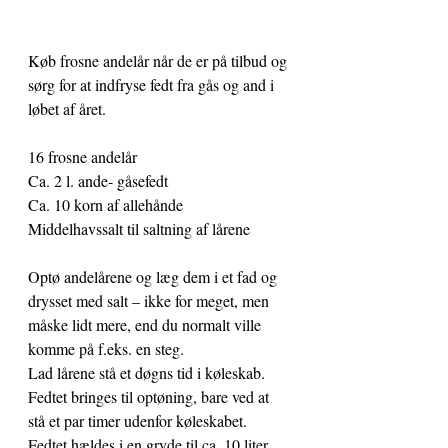
Køb frosne andelår når de er på tilbud og 
sørg for at indfryse fedt fra gås og and i 
løbet af året.
16 frosne andelår
Ca. 2 l. ande- gåsefedt
Ca. 10 korn af allehånde
Middelhavssalt til saltning af lårene
Optø andelårene og læg dem i et fad og 
drysset med salt – ikke for meget, men 
måske lidt mere, end du normalt ville 
komme på f.eks. en steg.
Lad lårene stå et døgns tid i køleskab.
Fedtet bringes til optøning, bare ved at 
stå et par timer udenfor køleskabet. 
Fedtet hældes i en gryde til ca. 10 liter. 