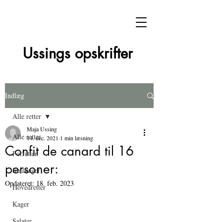
Ussings opskrifter
Indlæg
Alle retter
Maja Ussing
Alle retter
14. dec. 2021
1 min læsning
Confit de canard til 16
Forretter
personer:
Småkager
Opdateret:
18. feb. 2023
Hovedretter
Kager
Salater