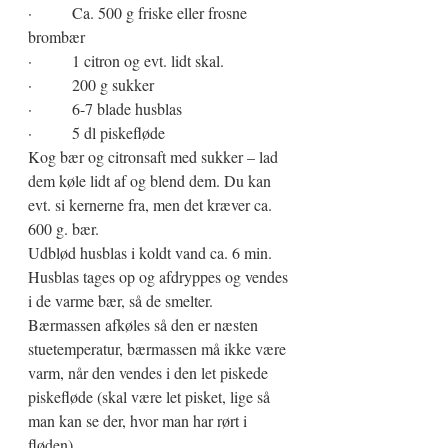
·          Ca. 500 g friske eller frosne 
brombær
·          1 citron og evt. lidt skal.
·          200 g sukker
·          6-7 blade husblas
·          5 dl piskefløde
Kog bær og citronsaft med sukker – lad 
dem køle lidt af og blend dem. Du kan 
evt. si kernerne fra, men det kræver ca. 
600 g. bær. 
Udblød husblas i koldt vand ca. 6 min. 
Husblas tages op og afdryppes og vendes 
i de varme bær, så de smelter. 
Bærmassen afkøles så den er næsten 
stuetemperatur, bærmassen må ikke være 
varm, når den vendes i den let piskede 
piskefløde (skal være let pisket, lige så 
man kan se der, hvor man har rørt i 
fløden). 