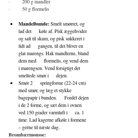
·          200 g mandler
·          50 g flormelis
Mandelbunde:
 Smelt smørret, og 
lad det      køle af. Pisk æggehvider 
og salt til skum, og pisk sukkeret i 
lidt ad      gangen, til det bliver en 
glat marengs. Hak mandlerne, bland 
dem med      flormelis, og vend dem 
i marengsen. Vend forsigtigt det 
smeltede smør i      dejen.
Smør 2      springforme (22-24 cm) 
med smør, og læg et stykke 
bagepapir i bunden.      Fordél dejen 
i de 2 forme, og sæt dem i ovnen 
ved 150 grader varmluft i      ca. 1 
time. Lad kagerne afkøle i formene 
– gerne til næste dag.
Brombærmousse: