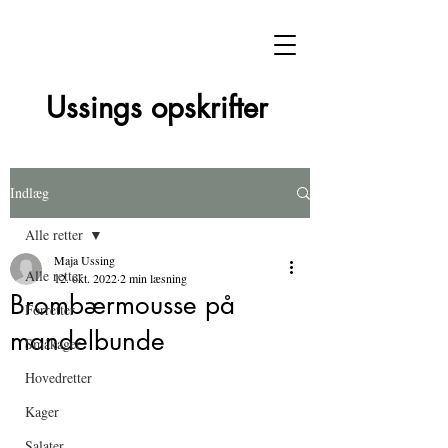
Ussings opskrifter
Indlæg
Alle retter
Maja Ussing
Alle retter
12. okt. 2022
2 min læsning
Brombærmousse på
Forretter
mandelbunde
Småkager
Hovedretter
Kager
Salater