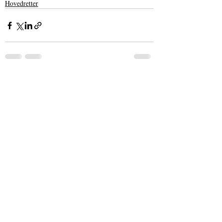
Hovedretter
Seneste blogindlæg
Se alle