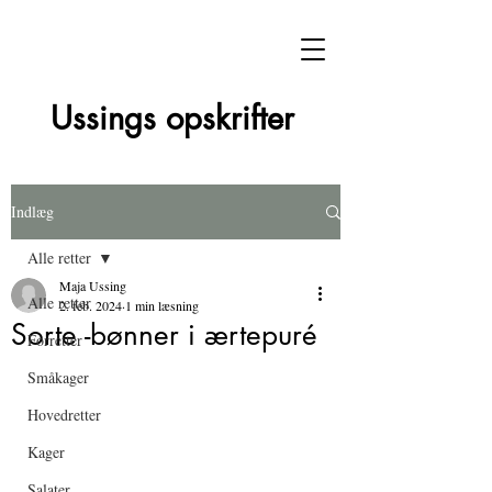
Ussings opskrifter
Indlæg
Alle retter
Maja Ussing
Alle retter
2. feb. 2024
1 min læsning
Sorte -bønner i ærtepuré
Forretter
Småkager
Hovedretter
Kager
Salater