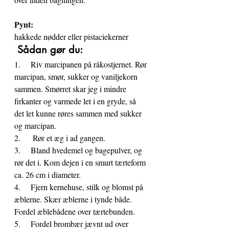
Pynt:
hakkede nødder eller pistaciekerner
 Sådan gør du:
1.     Riv marcipanen på råkostjernet. Rør 
marcipan, smør, sukker og vaniljekorn 
sammen. Smørret skar jeg i mindre 
firkanter og varmede let i en gryde, så 
det let kunne røres sammen med sukker 
og marcipan.
2.      Rør et æg i ad gangen.
3.     Bland hvedemel og bagepulver, og 
rør det i. Kom dejen i en smurt tærteform 
ca. 26 cm i diameter.
4.     Fjern kernehuse, stilk og blomst på 
æblerne. Skær æblerne i tynde både. 
Fordel æblebådene over tærtebunden.
5.     Fordel brombær jævnt ud over 