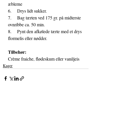
æblerne
6.     Drys lidt sukker.
7.     Bag tærten ved 175 gr. på midterste 
ovnribbe ca. 50 min.
8.     Pynt den afkølede tærte med et drys 
flormelis eller nødder.
Tilbehør:
Crème fraiche, flødeskum eller vaniljeis
Kager
Seneste blogindlæg
Se alle