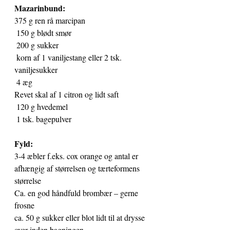
Mazarinbund:
375 g ren rå marcipan
 150 g blødt smør
 200 g sukker
 korn af 1 vaniljestang eller 2 tsk. 
vaniljesukker
 4 æg
Revet skal af 1 citron og lidt saft
 120 g hvedemel
 1 tsk. bagepulver
Fyld:
3-4 æbler f.eks. cox orange og antal er 
afhængig af størrelsen og tærteformens 
størrelse
Ca. en god håndfuld brombær – gerne 
frosne
ca. 50 g sukker eller blot lidt til at drysse 
over inden bagningen.