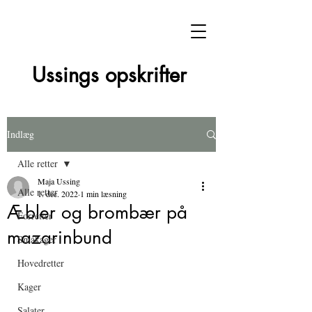
Ussings opskrifter
Indlæg
Alle retter
Maja Ussing
Alle retter
1. dec. 2022
1 min læsning
Æbler og brombær på
Forretter
mazarinbund
Småkager
Hovedretter
Kager
Salater